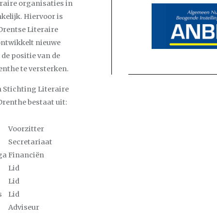
raire organisaties in
elijk. Hiervoor is
Drentse Literaire
ontwikkelt nieuwe
 de positie van de
renthe te versterken.
 Stichting Literaire
Drenthe bestaat uit:
Voorzitter
Secretariaat
ga
Financiën
Lid
Lid
s
Lid
Adviseur