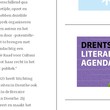
verschillend qua
etijde, opzet en
hebben dezelfde
sprek organiseren
en auteur en het
n door -potentiële-
ct te brengen met
 indachtig een
de Raad voor Cultuur
ot haar recht in het
 publiek.”
25 heeft Stichting
iteiten in Drenthe ook
 in de literaire
in Drenthe. Zij
iteert en maakt het