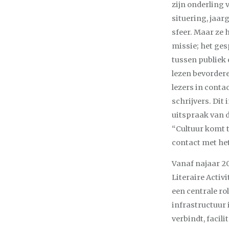
zijn onderling 
situering, jaarg
sfeer. Maar ze 
missie; het ge
tussen publiek 
lezen bevordere
lezers in conta
schrijvers. Dit
uitspraak van 
“Cultuur komt t
contact met het
Vanaf najaar 20
Literaire Activ
een centrale rol
infrastructuur 
verbindt, facil