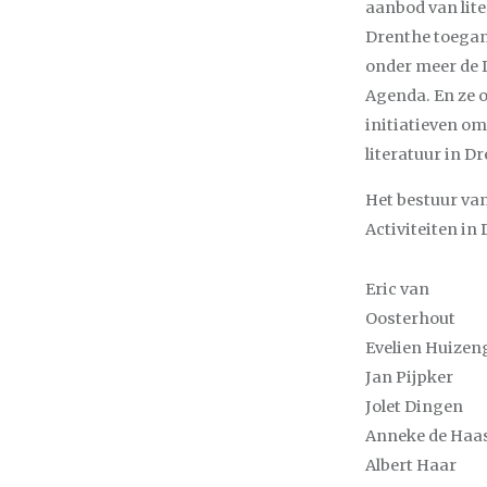
aanbod van lite
Drenthe toegank
onder meer de 
Agenda. En ze 
initiatieven om
literatuur in D
Het bestuur van
Activiteiten in 
Eric van
Oosterhout
Evelien Huizen
Jan Pijpker
Jolet Dingen
Anneke de Haa
Albert Haar