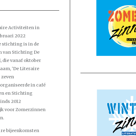
ire Activiteiten in
ebruari 2022
 stichting is in de
 van Stichting De
, die vanaf oktober
aam, ‘De Literaire
s zeven
organiseerde in café
n en Stichting
inds 2012
jk voor Zomerzinnen
n.
aire bijeenkomsten